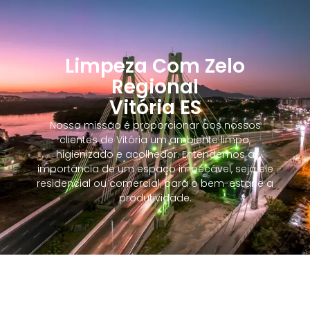
Limpeza Com Zelo
Regional
Vitória ES
Nossa missão é proporcionar aos nossos
clientes de Vitória um ambiente limpo,
higienizado e acolhedor. Entendemos a
importância de um espaço impecável, seja ele
residencial ou comercial, para o bem-estar e a
produtividade.