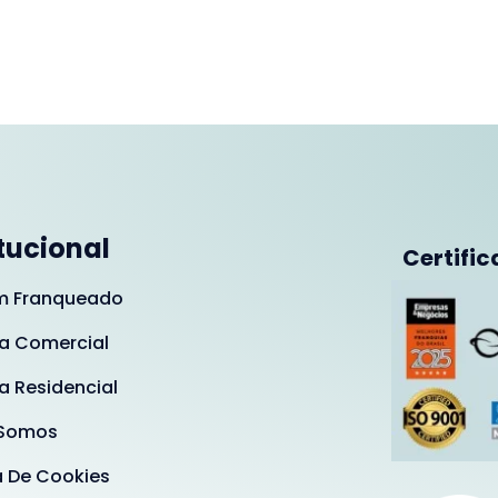
itucional
Certific
m Franqueado
a Comercial
a Residencial
Somos
a De Cookies