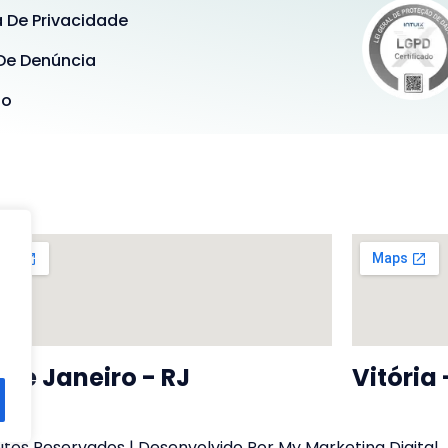
a De Privacidade
De Denúncia
ão
 De Janeiro - RJ
Vitória 
tos Reservados | Desenvolvido Por My Marketing Digital