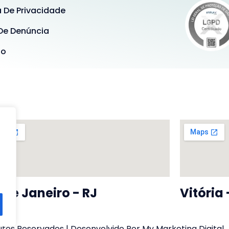
a De Privacidade
De Denúncia
ão
 De Janeiro - RJ
Vitória 
tos Reservados | Desenvolvido Por My Marketing Digital