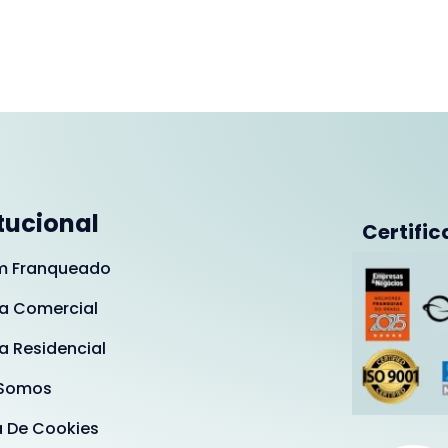
itucional
Certific
m Franqueado
a Comercial
a Residencial
Somos
a De Cookies