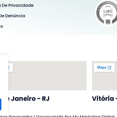
a De Privacidade
De Denúncia
ão
 De Janeiro - RJ
Vitória 
tos Reservados | Desenvolvido Por My Marketing Digital