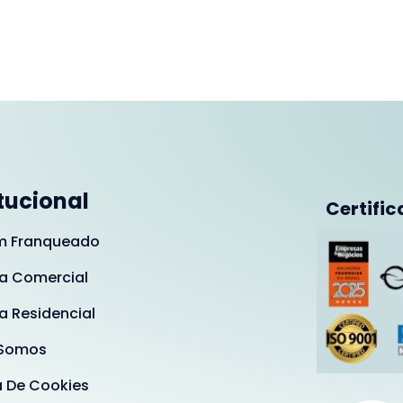
itucional
Certific
m Franqueado
a Comercial
a Residencial
Somos
a De Cookies