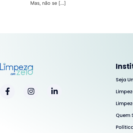
Mas, não se […]
Inst
Seja U
Limpez
Limpez
Quem 
Polític