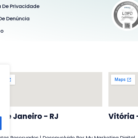
a De Privacidade
De Denúncia
ão
 De Janeiro - RJ
Vitória 
tos Reservados | Desenvolvido Por My Marketing Digital