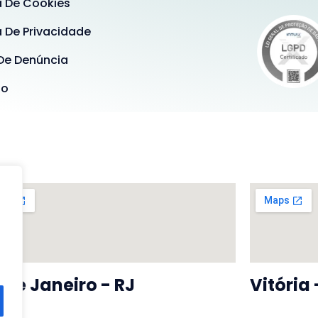
a De Cookies
a De Privacidade
De Denúncia
ão
 De Janeiro - RJ
Vitória 