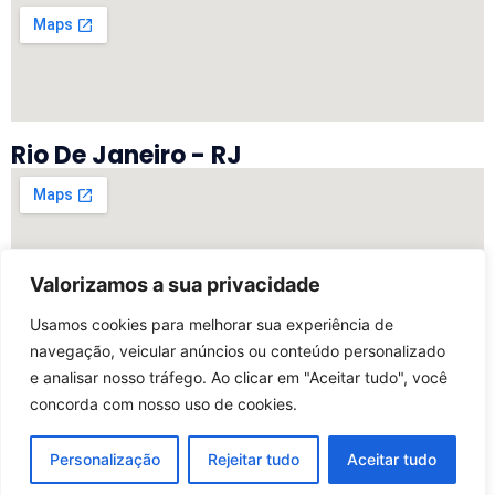
Rio De Janeiro - RJ
Valorizamos a sua privacidade
Vitória - ES
Usamos cookies para melhorar sua experiência de
navegação, veicular anúncios ou conteúdo personalizado
e analisar nosso tráfego. Ao clicar em "Aceitar tudo", você
concorda com nosso uso de cookies.
©2025 Todos Os Direitos Reservados | Desenvolvido
Por My Marketing Digital
Personalização
Rejeitar tudo
Aceitar tudo