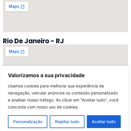
Rio De Janeiro - RJ
Valorizamos a sua privacidade
Vitória - ES
Usamos cookies para melhorar sua experiência de
navegação, veicular anúncios ou conteúdo personalizado
e analisar nosso tráfego. Ao clicar em "Aceitar tudo", você
concorda com nosso uso de cookies.
©2025 Todos Os Direitos Reservados | Desenvolvido
Por My Marketing Digital
Personalização
Rejeitar tudo
Aceitar tudo