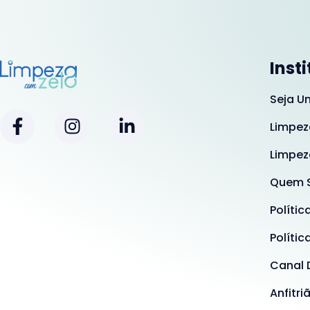
Inst
Seja U
Limpez
Limpez
Quem 
Polític
Polític
Canal 
Anfitri