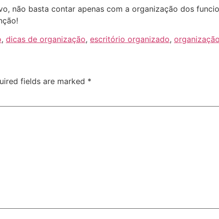
, não basta contar apenas com a organização dos funcion
nção!
o
,
dicas de organização
,
escritório organizado
,
organização
uired fields are marked
*