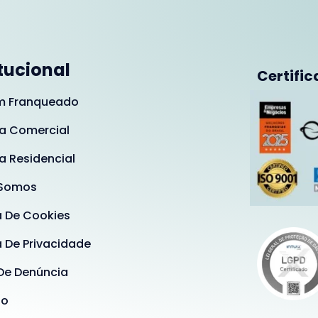
itucional
Certific
m Franqueado
a Comercial
a Residencial
Somos
a De Cookies
a De Privacidade
De Denúncia
ão