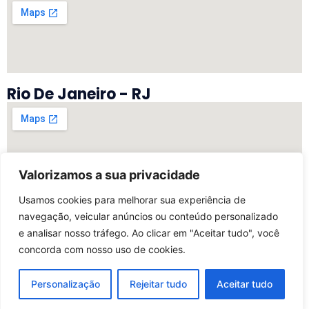
Rio De Janeiro - RJ
Valorizamos a sua privacidade
Vitória - ES
Usamos cookies para melhorar sua experiência de
navegação, veicular anúncios ou conteúdo personalizado
e analisar nosso tráfego. Ao clicar em "Aceitar tudo", você
concorda com nosso uso de cookies.
©2025 Todos Os Direitos Reservados | Desenvolvido
Por My Marketing Digital
Personalização
Rejeitar tudo
Aceitar tudo