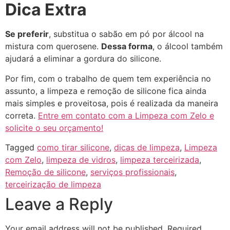
Dica Extra
Se preferir
, substitua o sabão em pó por álcool na
mistura com querosene.
Dessa forma
, o álcool também
ajudará a eliminar a gordura do silicone.
Por fim, com o trabalho de quem tem experiência no
assunto, a limpeza e remoção de silicone fica ainda
mais simples e proveitosa, pois é realizada da maneira
correta.
Entre em contato com a Limpeza com Zelo e
solicite o seu orçamento!
Tagged
como tirar silicone
,
dicas de limpeza
,
Limpeza
com Zelo
,
limpeza de vidros
,
limpeza terceirizada
,
Remoção de silicone
,
serviços profissionais
,
terceirização de limpeza
Leave a Reply
Your email address will not be published.
Required