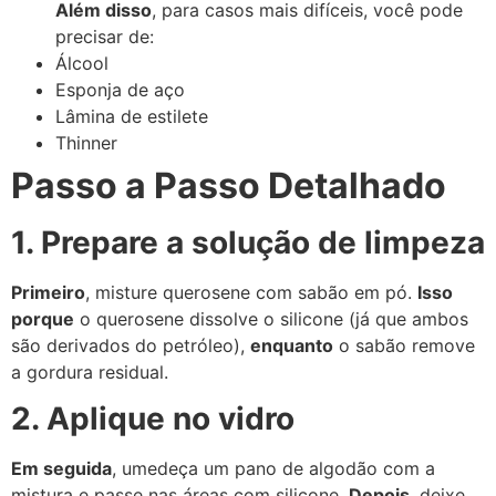
Além disso
, para casos mais difíceis, você pode
precisar de:
Álcool
Esponja de aço
Lâmina de estilete
Thinner
Passo a Passo Detalhado
1. Prepare a solução de limpeza
Primeiro
, misture querosene com sabão em pó.
Isso
porque
o querosene dissolve o silicone (já que ambos
são derivados do petróleo),
enquanto
o sabão remove
a gordura residual.
2. Aplique no vidro
Em seguida
, umedeça um pano de algodão com a
mistura e passe nas áreas com silicone.
Depois
, deixe