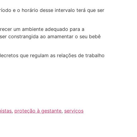
íodo e o horário desse intervalo terá que ser
ferecer um ambiente adequado para a
 ser constrangida ao amamentar o seu bebê
 decretos que regulam as relações de trabalho
histas
,
proteção à gestante
,
serviços