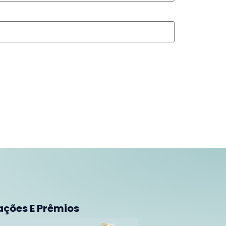
ações E Prêmios