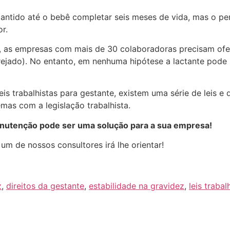
mantido até o bebê completar seis meses de vida, mas o per
r.
ta, as empresas com mais de 30 colaboradoras precisam o
rejado). No entanto, em nenhuma hipótese a lactante pode
eis trabalhistas para gestante, existem uma série de leis e
emas com a legislação trabalhista.
manutenção pode ser uma solução para a sua empresa!
um de nossos consultores irá lhe orientar!
z
,
direitos da gestante
,
estabilidade na gravidez
,
leis trabal