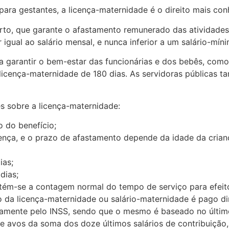
 para gestantes, a licença-maternidade é o direito mais con
rto, que garante o afastamento remunerado das atividade
 igual ao salário mensal, e nunca inferior a um salário-mín
 garantir o bem-estar das funcionárias e dos bebês, co
licença-maternidade de 180 dias. As servidoras públicas t
s sobre a licença-maternidade:
o do benefício;
ença, e o prazo de afastamento depende da idade da crian
ias;
dias;
ém-se a contagem normal do tempo de serviço para efeitos 
da licença-maternidade ou salário-maternidade é pago d
mente pelo INSS, sendo que o mesmo é baseado no último 
avos da soma dos doze últimos salários de contribuição, 