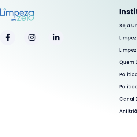
Inst
Seja U
Limpez
Limpez
Quem 
Polític
Polític
Canal 
Anfitri