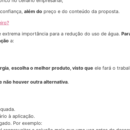
órico no cenário empresarial;
 confiança,
além do
preço e do conteúdo da proposta.
iro?
e extrema importância para a redução do uso de água.
Par
ação
a:
rgia
,
escolha o melhor produto, visto que
ele fará o traba
 não houver outra alternativa
.
equada.
rio à aplicação.
gado. Por exemplo: