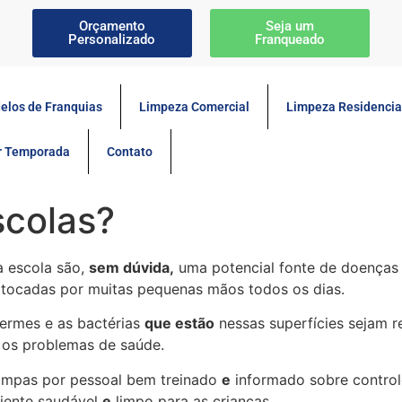
Orçamento
Seja um
Personalizado
Franqueado
elos de Franquias
Limpeza Comercial
Limpeza Residencia
or Temporada
Contato
scolas?
a escola são,
sem dúvida,
uma potencial fonte de doenças 
 tocadas por muitas pequenas mãos todos os dias.
germes e as bactérias
que estão
nessas superfícies sejam r
 os problemas de saúde.
limpas por pessoal bem treinado
e
informado sobre control
iente saudável
e
limpo para as crianças.