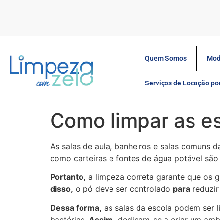
Quem Somos
Mod
Serviços de Locação p
Como limpar as e
As salas de aula, banheiros e salas comuns d
como carteiras e fontes de água potável são
Portanto,
a limpeza correta garante que os 
disso,
o pó deve ser controlado
para
reduzir
Dessa forma,
as salas da escola podem ser 
bactérias.
Assim,
dedicam-se a criar um amb