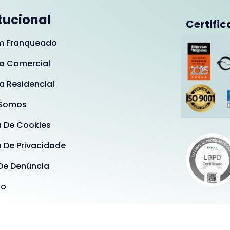
itucional
Certific
m Franqueado
a Comercial
a Residencial
Somos
a De Cookies
a De Privacidade
De Denúncia
ão