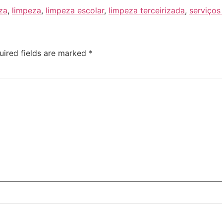
za
,
limpeza
,
limpeza escolar
,
limpeza terceirizada
,
serviços
uired fields are marked
*