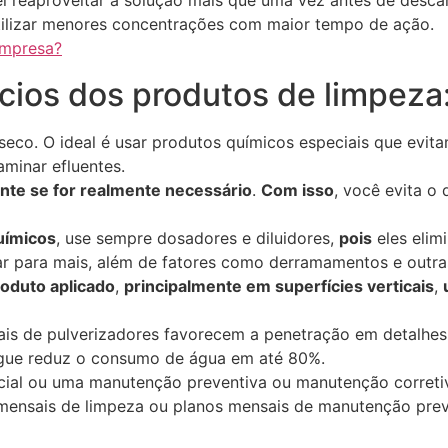
l reaproveitar a solução mais que uma vez antes de descar
ilizar menores concentrações com maior tempo de ação.
empresa?
ícios dos produtos de limpeza
 seco. O ideal é usar produtos químicos especiais que evit
minar efluentes.
te se for realmente necessário
.
Com isso
, você evita o
uímicos
, use sempre dosadores e diluidores,
pois
eles elim
 para mais, além de fatores como derramamentos e outras
roduto aplicado
,
principalmente em superfícies verticais
,
ais de pulverizadores favorecem a penetração em detalhe
águe reduz o consumo de água em até 80%.
ial ou uma manutenção preventiva ou manutenção corretiv
 mensais de limpeza ou planos mensais de manutenção prev