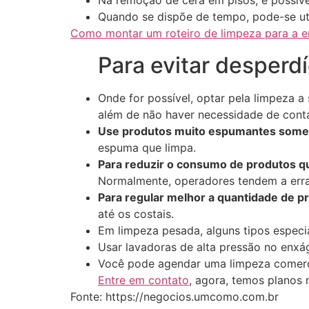
Na remoção de cera em pisos, é possíve
Quando se dispõe de tempo, pode-se ut
Como montar um roteiro de limpeza para a 
Para evitar desperd
Onde for possível, optar pela limpeza a
além de não haver necessidade de conta
Use produtos muito espumantes somen
espuma que limpa.
Para reduzir o consumo de produtos q
Normalmente, operadores tendem a errar
Para regular melhor a quantidade de p
até os costais.
Em limpeza pesada, alguns tipos especi
Usar lavadoras de alta pressão no enx
Você pode agendar uma limpeza comerc
Entre em contato
, agora, temos planos
Fonte: https://negocios.umcomo.com.br