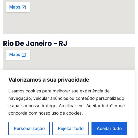
Rio De Janeiro - RJ
Valorizamos a sua privacidade
Vitória - ES
Usamos cookies para melhorar sua experiência de
navegação, veicular anúncios ou conteúdo personalizado
e analisar nosso tráfego. Ao clicar em "Aceitar tudo", você
concorda com nosso uso de cookies.
©2025 Todos Os Direitos Reservados | Desenvolvido
Por My Marketing Digital
Personalização
Rejeitar tudo
Aceitar tudo