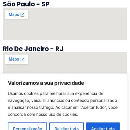
São Paulo - SP
Rio De Janeiro - RJ
Valorizamos a sua privacidade
Vitória - ES
Usamos cookies para melhorar sua experiência de
navegação, veicular anúncios ou conteúdo personalizado
e analisar nosso tráfego. Ao clicar em "Aceitar tudo", você
concorda com nosso uso de cookies.
©2025 Todos Os Direitos Reservados | Desenvolvido
Por My Marketing Digital
Personalização
Rejeitar tudo
Aceitar tudo