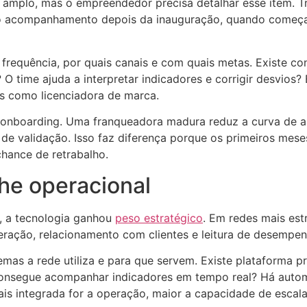
mplo, mas o empreendedor precisa detalhar esse item. Trei
o acompanhamento depois da inauguração, quando começam
requência, por quais canais e com quais metas. Existe co
 O time ajuda a interpretar indicadores e corrigir desvios
s como licenciadora de marca.
 onboarding. Uma franqueadora madura reduz a curva de ap
 de validação. Isso faz diferença porque os primeiros mes
chance de retrabalho.
he operacional
a, a tecnologia ganhou
peso estratégico
. Em redes mais es
peração, relacionamento com clientes e leitura de desempen
stemas a rede utiliza e para que servem. Existe plataforma
onsegue acompanhar indicadores em tempo real? Há autom
ais integrada for a operação, maior a capacidade de escal