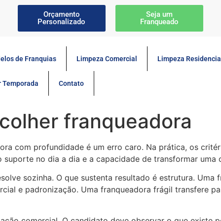
Orçamento
Seja um
Personalizado
Franqueado
elos de Franquias
Limpeza Comercial
Limpeza Residencia
or Temporada
Contato
escolher franqueadora
ora com profundidade é um erro caro. Na prática, os crité
do suporte no dia a dia e a capacidade de transformar uma 
resolve sozinha. O que sustenta resultado é estrutura. Um
ial e padronização. Uma franqueadora frágil transfere pa
ntação comercial. O candidato deve observar o que existe p