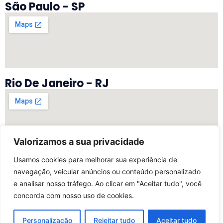
São Paulo - SP
Rio De Janeiro - RJ
Valorizamos a sua privacidade
Vitória - ES
Usamos cookies para melhorar sua experiência de
navegação, veicular anúncios ou conteúdo personalizado
e analisar nosso tráfego. Ao clicar em "Aceitar tudo", você
concorda com nosso uso de cookies.
©2025 Todos Os Direitos Reservados | Desenvolvido
Por My Marketing Digital
Personalização
Rejeitar tudo
Aceitar tudo